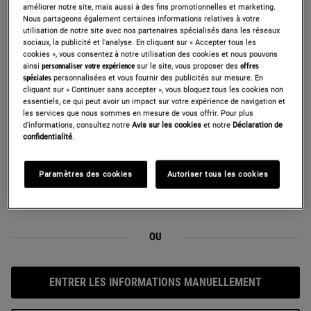
améliorer notre site, mais aussi à des fins promotionnelles et marketing.
Nous partageons également certaines informations relatives à votre
utilisation de notre site avec nos partenaires spécialisés dans les réseaux
sociaux, la publicité et l'analyse. En cliquant sur « Accepter tous les
cookies », vous consentez à notre utilisation des cookies et nous pouvons
ainsi
personnaliser votre expérience
sur le site, vous proposer des
offres
spéciales
personnalisées et vous fournir des publicités sur mesure. En
cliquant sur « Continuer sans accepter », vous bloquez tous les cookies non
Trouvez
essentiels, ce qui peut avoir un impact sur votre expérience de navigation et
votre
les services que nous sommes en mesure de vous offrir. Pour plus
d'informations, consultez notre
Avis sur les cookies
et notre
Déclaration de
appareil
confidentialité
.
en
prenant
Paramètres des cookies
Autoriser tous les cookies
Où puis-je trouver le numéro de modèle et code produit ?
une
photo
Comment prendre une photo de la plaque signalétique ?
de
la
OU
plaque
signalétique
et
ENTRER LES INFORMATIONS MANUELLEMENT
téléchargez-