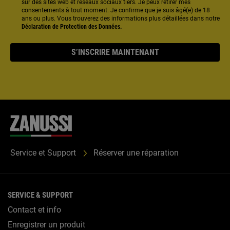
sur des sites web et réseaux sociaux tiers. Je peux retirer mes
consentements à tout moment. Je confirme que je suis âgé(e) de 18
ans ou plus. Vous trouverez des informations plus détaillées dans notre
Déclaration de Protection des Données.
S’INSCRIRE MAINTENANT
Service et Support
Réserver une réparation
SERVICE & SUPPORT
Contact et info
Enregistrer un produit