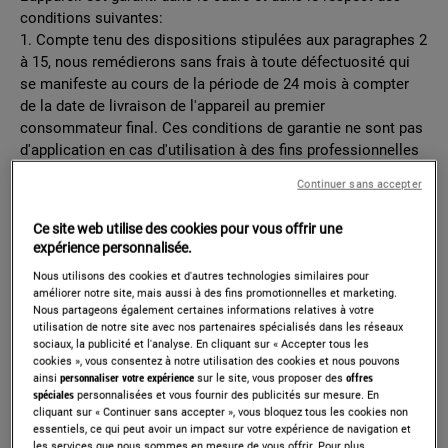
conditions suivantes:
1. Compte tenu des dispositions stipulées aux paragraphes 2
à 15, nous remédierons sans frais à toute défectuosité qui
se manifeste au cours de la période de 24 mois à compter
de la date de livraison de l'appareil au premier
consommateur final. Ces conditions de garantie ne sont pas
d'application en cas d'utilisation à des fins professionnelles
ou de façon équivalente.
Continuer sans accepter
2. La prestation sous garantie implique que l'appareil est
Ce site web utilise des cookies pour vous offrir une
remis dans l'état qu'il avait avant que la défectuosité
expérience personnalisée.
ne survienne. Les composants défectueux sont remplacés
ou réparés. Les composants remplacés sans frais
Nous utilisons des cookies et d'autres technologies similaires pour
améliorer notre site, mais aussi à des fins promotionnelles et marketing.
deviennent
Nous partageons également certaines informations relatives à votre
notre propriété.
utilisation de notre site avec nos partenaires spécialisés dans les réseaux
sociaux, la publicité et l'analyse. En cliquant sur « Accepter tous les
3. Afin d'éviter des dommages plus sévères, la défectuosité
cookies », vous consentez à notre utilisation des cookies et nous pouvons
doit immédiatement être portée à notre connaissance.
ainsi
personnaliser votre expérience
sur le site, vous proposer des
offres
spéciales
personnalisées et vous fournir des publicités sur mesure. En
cliquant sur « Continuer sans accepter », vous bloquez tous les cookies non
4. L'application de la garantie est soumise à la production
essentiels, ce qui peut avoir un impact sur votre expérience de navigation et
par le consommateur des preuves d'achat avec la date
les services que nous sommes en mesure de vous offrir. Pour plus