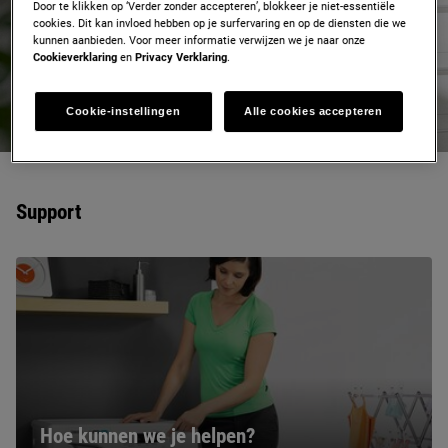
ontdek alle voordelen.
Door te klikken op ‘Verder zonder accepteren’, blokkeer je niet-essentiële
cookies. Dit kan invloed hebben op je surfervaring en op de diensten die we
kunnen aanbieden. Voor meer informatie verwijzen we je naar onze
Registreer nu
Cookieverklaring
en
Privacy Verklaring
.
Cookie-instellingen
Alle cookies accepteren
Support
Hoe kunnen we je helpen?