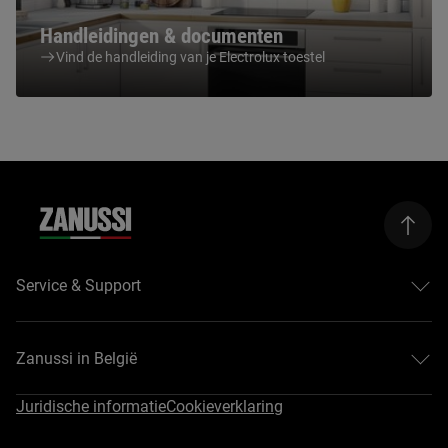
Handleidingen & documenten
Vind de handleiding van je Electrolux toestel
Service & Support
Contact en info
Product registreren
Zanussi in België
Herstelling aanvragen
Garanties van Zanussi
Over Zanussi
Juridische informatie
Cookieverklaring
Handleidingen downloaden
Contact en info
Online hulp
Legal