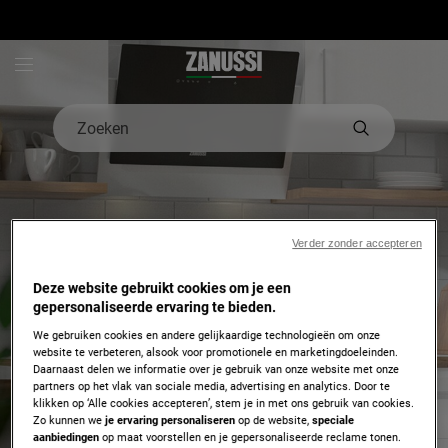
Zanussi - Hero Block
Zoeken
Verder zonder accepteren
Deze website gebruikt cookies om je een
gepersonaliseerde ervaring te bieden.
We gebruiken cookies en andere gelijkaardige technologieën om onze
website te verbeteren, alsook voor promotionele en marketingdoeleinden.
Daarnaast delen we informatie over je gebruik van onze website met onze
partners op het vlak van sociale media, advertising en analytics. Door te
Registreer je toestel
klikken op ‘Alle cookies accepteren’, stem je in met ons gebruik van cookies.
In 3 simpele stappen en
Zo kunnen we
je ervaring personaliseren
op de website,
speciale
aanbiedingen
op maat voorstellen en je gepersonaliseerde reclame tonen.