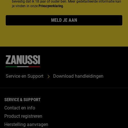
bevestig dat ik 18 jaar of ouder ben. Meer gedetailleerde informatie kan
je vinden in onze
Privacyverklaring
.
MELD JE AAN
Service en Support
Download handleidingen
SERVICE & SUPPORT
Contact en info
Product registreren
Herstelling aanvragen