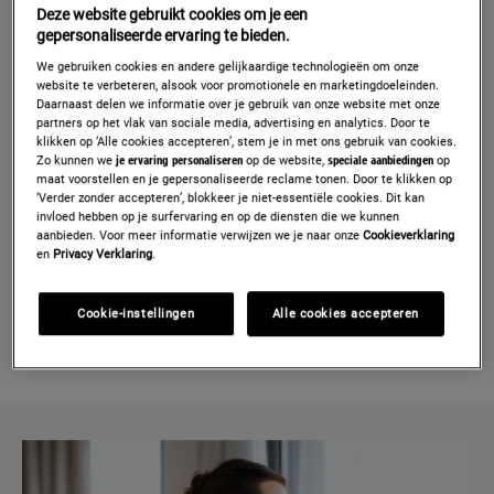
Deze website gebruikt cookies om je een
gepersonaliseerde ervaring te bieden.
Vind
We gebruiken cookies en andere gelijkaardige technologieën om onze
je
website te verbeteren, alsook voor promotionele en marketingdoeleinden.
toestel
Daarnaast delen we informatie over je gebruik van onze website met onze
door
partners op het vlak van sociale media, advertising en analytics. Door te
klikken op ‘Alle cookies accepteren’, stem je in met ons gebruik van cookies.
een
Zo kunnen we
je ervaring personaliseren
op de website,
speciale aanbiedingen
op
Waar vind ik het typeplaatje op mijn toestel?
foto
maat voorstellen en je gepersonaliseerde reclame tonen. Door te klikken op
‘Verder zonder accepteren’, blokkeer je niet-essentiële cookies. Dit kan
te
Hoe moet ik een foto maken van het typeplaatje?
invloed hebben op je surfervaring en op de diensten die we kunnen
nemen
aanbieden. Voor meer informatie verwijzen we je naar onze
Cookieverklaring
van
en
Privacy Verklaring
.
OF
het
typeplaatje
Cookie-instellingen
Alle cookies accepteren
en
GEEF DE INFORMATIE HANDMATIG IN
deze
te
uploaden.