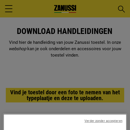
Zoeke
Menu
DOWNLOAD HANDLEIDINGEN
Vind hier de handleiding van jouw Zanussi toestel. In onze
webshop
kan je ook onderdelen en accessoires voor jouw
toestel vinden.
Vind je toestel door een foto te nemen van het
typeplaatje en deze te uploaden.
Verder zonder accepteren