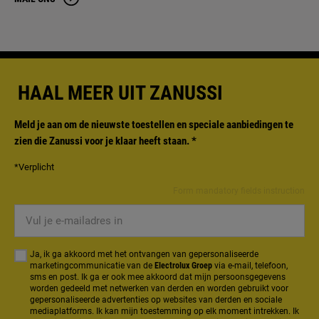
HAAL MEER UIT ZANUSSI
Meld je aan om de nieuwste toestellen en speciale aanbiedingen te
zien die Zanussi voor je klaar heeft staan.
*
*Verplicht
Form mandatory fields instruction
Vul
je
e-
Ja, ik ga akkoord met het ontvangen van gepersonaliseerde
mailadres
marketingcommunicatie van de
Electrolux Groep
via e-mail, telefoon,
sms en post. Ik ga er ook mee akkoord dat mijn persoonsgegevens
in
worden gedeeld met netwerken van derden en worden gebruikt voor
gepersonaliseerde advertenties op websites van derden en sociale
mediaplatforms. Ik kan mijn toestemming op elk moment intrekken. Ik