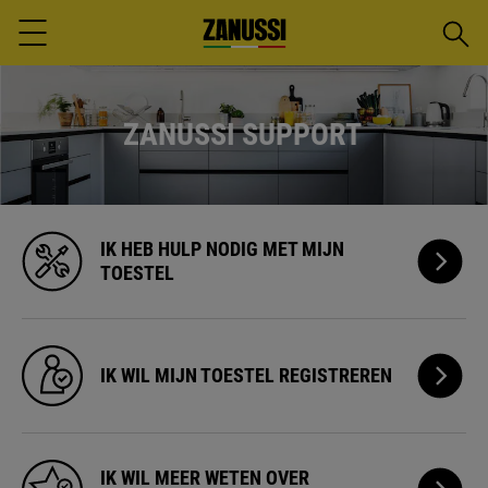
Zoeke
Menu
ZANUSSI SUPPORT
IK
IK HEB HULP
NODIG MET MIJN
HEB
TOESTEL
HULP
NODIG
MET
MIJN
TOESTEL
IK
IK WIL MIJN
TOESTEL REGISTREREN
WIL
MIJN
TOESTEL
REGISTRE
IK
IK WIL MEER
WETEN OVER