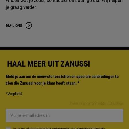
vinden wat je zoekt, contacteer ons dan gerust. Wij helpen
je graag verder.
MAIL ONS
HAAL MEER UIT ZANUSSI
Meld je aan om de nieuwste toestellen en speciale aanbiedingen te
zien die Zanussi voor je klaar heeft staan.
*
*Verplicht
Form mandatory fields instruction
Vul
je
e-
Ja, ik ga akkoord met het ontvangen van gepersonaliseerde