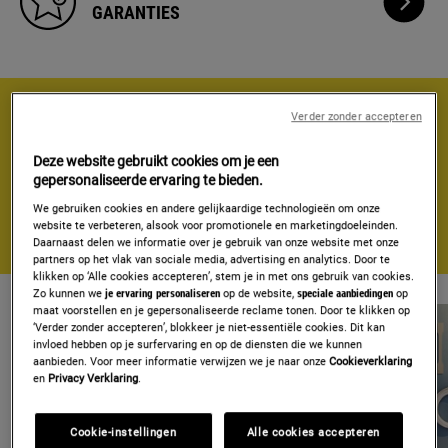
WIL
GARANTIES
MEER
WETEN
OVER
GARANTI
Verder zonder accepteren
ZOEKEN NAAR HULPARTIKELS
Deze website gebruikt cookies om je een
Foutcode
gepersonaliseerde ervaring te bieden.
E10,
We gebruiken cookies en andere gelijkaardige technologieën om onze
temperatuur
website te verbeteren, alsook voor promotionele en marketingdoeleinden.
Daarnaast delen we informatie over je gebruik van onze website met onze
te
partners op het vlak van sociale media, advertising en analytics. Door te
laag,
klikken op ‘Alle cookies accepteren’, stem je in met ons gebruik van cookies.
EW123456...
Zo kunnen we
je ervaring personaliseren
op de website,
speciale aanbiedingen
op
maat voorstellen en je gepersonaliseerde reclame tonen. Door te klikken op
‘Verder zonder accepteren’, blokkeer je niet-essentiële cookies. Dit kan
invloed hebben op je surfervaring en op de diensten die we kunnen
aanbieden. Voor meer informatie verwijzen we je naar onze
Cookieverklaring
en
Privacy Verklaring
.
Cookie-instellingen
Alle cookies accepteren