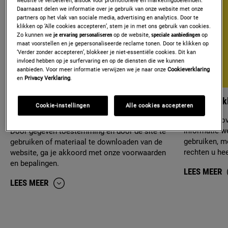
website te verbeteren, alsook voor promotionele en marketingdoeleinden.
Daarnaast delen we informatie over je gebruik van onze website met onze
partners op het vlak van sociale media, advertising en analytics. Door te
klikken op ‘Alle cookies accepteren’, stem je in met ons gebruik van cookies.
Zo kunnen we
je ervaring personaliseren
op de website,
speciale aanbiedingen
op
maat voorstellen en je gepersonaliseerde reclame tonen. Door te klikken op
‘Verder zonder accepteren’, blokkeer je niet-essentiële cookies. Dit kan
invloed hebben op je surfervaring en op de diensten die we kunnen
aanbieden. Voor meer informatie verwijzen we je naar onze
Cookieverklaring
en
Privacy Verklaring
.
Voorwaarden en bepalingen van de Zanussi
Privacyverk
Cookie-instellingen
Alle cookies accepteren
website
Informatie o
informatie w
Door gegeven toestemming en door de site te
gebruiken, m
gebruiken of materiaal te downloaden van de
rechten u hee
website, ga je akkoord met onze voorwaarden
en bepalingen.
LEES MEER
LEES MEER