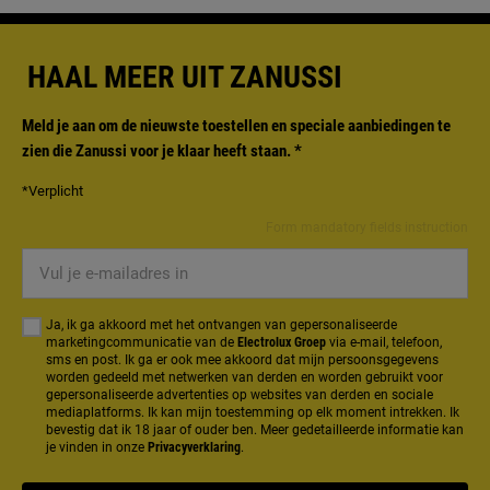
HAAL MEER UIT ZANUSSI
Meld je aan om de nieuwste toestellen en speciale aanbiedingen te
zien die Zanussi voor je klaar heeft staan.
*
*Verplicht
Form mandatory fields instruction
Vul
je
e-
Ja, ik ga akkoord met het ontvangen van gepersonaliseerde
mailadres
marketingcommunicatie van de
Electrolux Groep
via e-mail, telefoon,
sms en post. Ik ga er ook mee akkoord dat mijn persoonsgegevens
in
worden gedeeld met netwerken van derden en worden gebruikt voor
gepersonaliseerde advertenties op websites van derden en sociale
mediaplatforms. Ik kan mijn toestemming op elk moment intrekken. Ik
bevestig dat ik 18 jaar of ouder ben. Meer gedetailleerde informatie kan
je vinden in onze
Privacyverklaring
.