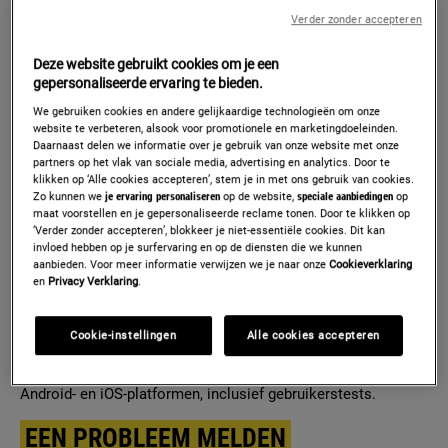
Deze toegankelijkheidsinformatie geldt voor onze
consumentgerichte e-commercediensten die op afstand
Verder zonder accepteren
worden aangeboden via onze websites en mobiele
Deze website gebruikt cookies om je een
applicaties, zoals het online winkelen via onze platformen.
gepersonaliseerde ervaring te bieden.
TECHNISCHE INFORMATIE OVER DE
We gebruiken cookies en andere gelijkaardige technologieën om onze
TOEGANKELIJKHEID VAN ONZE
website te verbeteren, alsook voor promotionele en marketingdoeleinden.
Daarnaast delen we informatie over je gebruik van onze website met onze
WEBSITES EN APPS
partners op het vlak van sociale media, advertising en analytics. Door te
klikken op ‘Alle cookies accepteren’, stem je in met ons gebruik van cookies.
Zo kunnen we
je ervaring personaliseren
op de website,
speciale aanbiedingen
op
Onze websites en apps ondersteunen de nieuwste versies
maat voorstellen en je gepersonaliseerde reclame tonen. Door te klikken op
van alle grote browsers (zoals Chrome, Edge, Firefox, Opera,
‘Verder zonder accepteren’, blokkeer je niet-essentiële cookies. Dit kan
Safari en andere op Chromium gebaseerde browsers). De
invloed hebben op je surfervaring en op de diensten die we kunnen
aanbieden. Voor meer informatie verwijzen we je naar onze
Cookieverklaring
weergave past zich automatisch aan elk schermformaat
en
Privacy Verklaring
.
(desktop, mobiel en tablet).
We hebben interne tests uitgevoerd met schermlezers,
Cookie-instellingen
Alle cookies accepteren
toetsenbordnavigatie en spraakbediening. Daarnaast zijn
onze websites en apps getest op de nieuwste versies van
Android- en iOS-platformen, inclusief gebruikerstests.
EEN PROBLEEM MELDEN