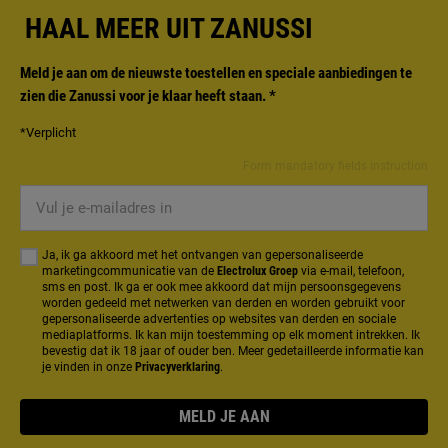
HAAL MEER UIT ZANUSSI
Meld je aan om de nieuwste toestellen en speciale aanbiedingen te
zien die Zanussi voor je klaar heeft staan.
*
*Verplicht
Form mandatory fields instruction
Vul
je
e-
Ja, ik ga akkoord met het ontvangen van gepersonaliseerde
mailadres
marketingcommunicatie van de
Electrolux Groep
via e-mail, telefoon,
sms en post. Ik ga er ook mee akkoord dat mijn persoonsgegevens
in
worden gedeeld met netwerken van derden en worden gebruikt voor
gepersonaliseerde advertenties op websites van derden en sociale
mediaplatforms. Ik kan mijn toestemming op elk moment intrekken. Ik
bevestig dat ik 18 jaar of ouder ben. Meer gedetailleerde informatie kan
je vinden in onze
Privacyverklaring
.
MELD JE AAN