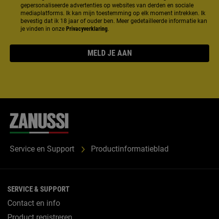
gepersonaliseerde advertenties op websites van derden en sociale
mediaplatforms. Ik kan mijn toestemming op elk moment intrekken. Ik
bevestig dat ik 18 jaar of ouder ben. Meer gedetailleerde informatie kan
je vinden in onze
Privacyverklaring
.
MELD JE AAN
Service en Support
Productinformatieblad
SERVICE & SUPPORT
Contact en info
Product registreren