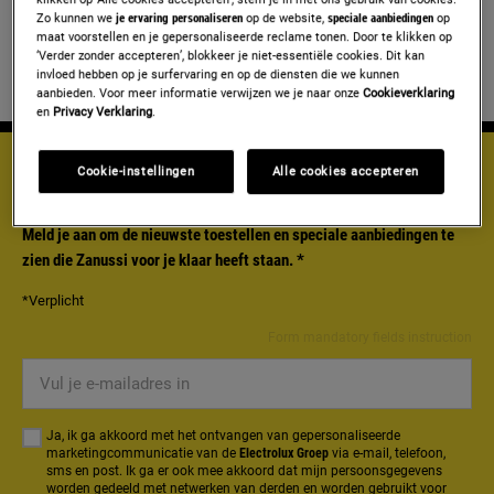
Taal
Zo kunnen we
je ervaring personaliseren
op de website,
speciale aanbiedingen
op
maat voorstellen en je gepersonaliseerde reclame tonen. Door te klikken op
‘Verder zonder accepteren’, blokkeer je niet-essentiële cookies. Dit kan
Nederlands
invloed hebben op je surfervaring en op de diensten die we kunnen
aanbieden. Voor meer informatie verwijzen we je naar onze
Cookieverklaring
en
Privacy Verklaring
.
Cookie-instellingen
Alle cookies accepteren
HAAL MEER UIT ZANUSSI
Meld je aan om de nieuwste toestellen en speciale aanbiedingen te
zien die Zanussi voor je klaar heeft staan.
*
*Verplicht
Form mandatory fields instruction
Vul
je
e-
Ja, ik ga akkoord met het ontvangen van gepersonaliseerde
mailadres
marketingcommunicatie van de
Electrolux Groep
via e-mail, telefoon,
sms en post. Ik ga er ook mee akkoord dat mijn persoonsgegevens
in
worden gedeeld met netwerken van derden en worden gebruikt voor