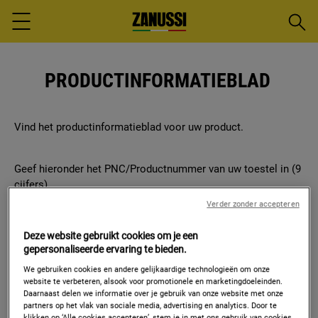
Zoeke
Menu
PRODUCTINFORMATIEBLAD
Vind het productinformatieblad voor uw product.
Zoeken
Geef hieronder het PNC/Productnummer van uw toestel in (9
cijfers).
Verder zonder accepteren
Zoekve
Deze website gebruikt cookies om je een
gepersonaliseerde ervaring te bieden.
wissen
We gebruiken cookies en andere gelijkaardige technologieën om onze
Hoe vind ik mijn modelnummer, PNC, serienummer en
website te verbeteren, alsook voor promotionele en marketingdoeleinden.
ML-code?
Daarnaast delen we informatie over je gebruik van onze website met onze
partners op het vlak van sociale media, advertising en analytics. Door te
klikken op ‘Alle cookies accepteren’, stem je in met ons gebruik van cookies.