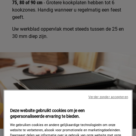
75, 80 of 90 cm
- Grotere kookplaten hebben tot 6
kookzones. Handig wanneer u regelmatig een feest
geeft.
Uw werkblad oppervlak moet steeds tussen de 25 en
30 mm diep zijn.
Verder zonder accepteren
Deze website gebruikt cookies om je een
gepersonaliseerde ervaring te bieden.
We gebruiken cookies en andere gelijkaardige technologieën om onze
website te verbeteren, alsook voor promotionele en marketingdoeleinden.
SOORTEN KOOKPLATEN
Daarnaast delen we informatie over je gebruik van onze website met onze