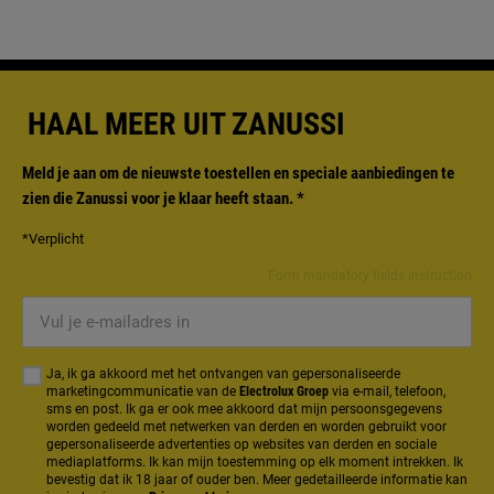
HAAL MEER UIT ZANUSSI
Meld je aan om de nieuwste toestellen en speciale aanbiedingen te
zien die Zanussi voor je klaar heeft staan.
*
*Verplicht
Form mandatory fields instruction
Vul
je
e-
Ja, ik ga akkoord met het ontvangen van gepersonaliseerde
mailadres
marketingcommunicatie van de
Electrolux Groep
via e-mail, telefoon,
sms en post. Ik ga er ook mee akkoord dat mijn persoonsgegevens
in
worden gedeeld met netwerken van derden en worden gebruikt voor
gepersonaliseerde advertenties op websites van derden en sociale
mediaplatforms. Ik kan mijn toestemming op elk moment intrekken. Ik
bevestig dat ik 18 jaar of ouder ben. Meer gedetailleerde informatie kan