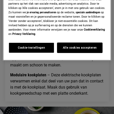
partners op het vlak van sociale media, advertising en analytics. Door te
Inductiekookplaten
– De snelste in opwarmen,
klikken op ‘Alle cookies accepteren’, stem je in met ons gebruik van cookies.
Zo kunnen we
je ervaring personaliseren
op de website,
speciale aanbiedingen
op
afkoelen en reageren op temperatuurwijzigingen.
maat voorstellen en je gepersonaliseerde reclame tonen. Door te klikken op
Verwarmen enkel de oppervlakte onder uw potten en
‘Verder zonder accepteren’, blokkeer je niet-essentiële cookies. Dit kan
invloed hebben op je surfervaring en op de diensten die we kunnen
pannen, terwijl het omliggende oppervlak koel blijft.
aanbieden. Voor meer informatie verwijzen we je naar onze
Cookieverklaring
en
Privacy Verklaring
.
Gaskookplaten
– Tonen de temperatuurwijzigingen
die u maakt door de grootte van hun blauwe vlam.
Cookie-instellingen
Alle cookies accepteren
Vitrokeramische kookplaten
– Hebben een mooi glad
oppervlak boven de hittebron, wat het makkelijker
maakt om schoon te maken.
Modulaire kookplaten
– Deze elektrische kookplaten
verwarmen enkel dat deel van uw pan dat in contact
is met de kookplaat. Maak dus gebruik van
kookgereedschap met een platte onderkant.